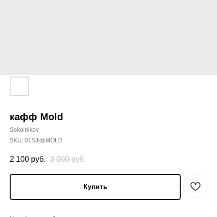
кафф Mold
Sokolnikov
SKU:
01SJкфMOLD
2 100
руб.
3 000
руб.
Купить