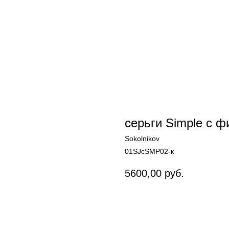
серьги Simple c 
Sokolnikov
01SJсSMP02-к
5600,00
руб.
Купить