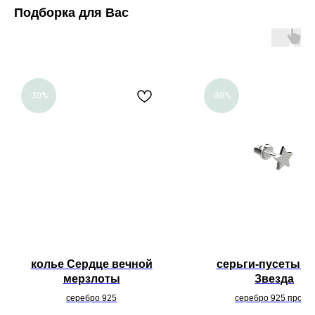
Подборка для Вас
-30%
-30%
колье Сердце вечной
серьги-пусеты м
мерзлоты
Звезда
серебро 925
серебро 925 пробы