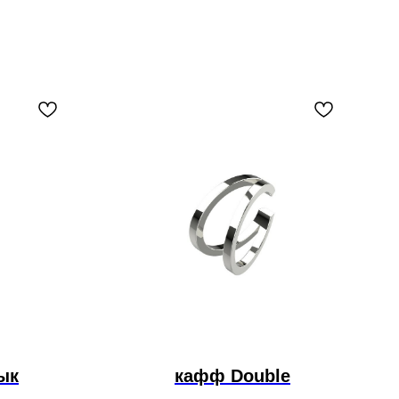
ык
кафф Double