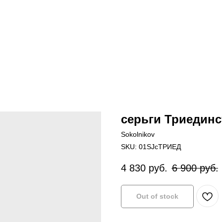
серьги Триедин
Sokolnikov
SKU:
01SJcТРИЕД
4 830
руб.
6 900
руб.
Out of stock