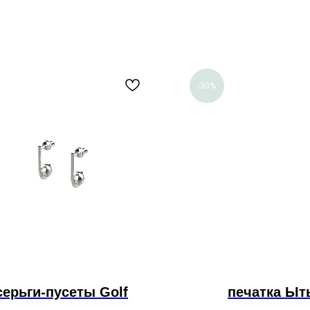
-30%
серьги-пусеты Golf
печатка Ыт