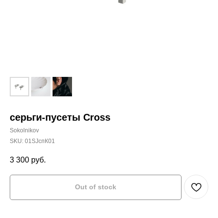
серьги-пусеты Cross
Sokolnikov
SKU:
01SJспК01
3 300
руб.
Out of stock