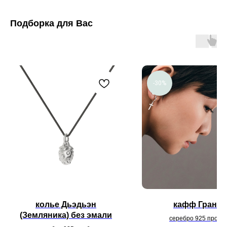
Подборка для Вас
-30%
колье Дьэдьэн
кафф Грани
(Земляника) без эмали
серебро 925 пробы