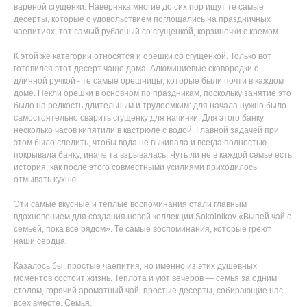
вареной сгущенки. Наверняка многие до сих пор ищут те самые
десерты, которые с удовольствием поглощались на праздничных
чаепитиях, тот самый рубленый со сгущенкой, корзиночки с кремом…
К этой же категории относятся и орешки со сгущёнкой. Только вот
готовился этот десерт чаще дома. Алюминиевые сковородки с
длинной ручкой - те самые орешницы, которые были почти в каждом
доме. Пекли орешки в основном по праздникам, поскольку занятие это
было на редкость длительным и трудоемким: для начала нужно было
самостоятельно сварить сгущенку для начинки. Для этого банку
несколько часов кипятили в кастрюле с водой. Главной задачей при
этом было следить, чтобы вода не выкипала и всегда полностью
покрывала банку, иначе та взрывалась. Чуть ли не в каждой семье есть
история, как после этого совместными усилиями приходилось
отмывать кухню.
Эти самые вкусные и тёплые воспоминания стали главным
вдохновением для создания новой коллекции Sokolnikov «Выпей чай с
семьей, пока все рядом». Те самые воспоминания, которые греют
наши сердца.
Казалось бы, простые чаепития, но именно из этих душевных
моментов состоит жизнь. Теплота и уют вечеров — семья за одним
столом, горячий ароматный чай, простые десерты, собирающие нас
всех вместе. Семья.