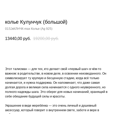
колье Кулунчук (большой)
01SJкКЛНЧК-max Колье (Ag 925)
13440,00
руб.
19200,00
руб.
Купить
Этот талисман — для тех, кто делает свой «первый шаг» в чём-то
важном: в родительстве, в новом деле, в освоении неизведанного. Он
символизирует ту хрупкую и бесценную стадию, когда всё только
начинается, и нужна поддержка. Он напоминает, что даже самая
долгая дорога и великая сила начинаются с одного неуверенного, но
полного надежды шага. Это оберег для новых начинаний, хранящий в
себе обещание будущей силы и красоты.
Украшение в виде жеребёнка — это очень личный и душевный
аксессуар, который говорит о внутреннем свете, заботе и вере в