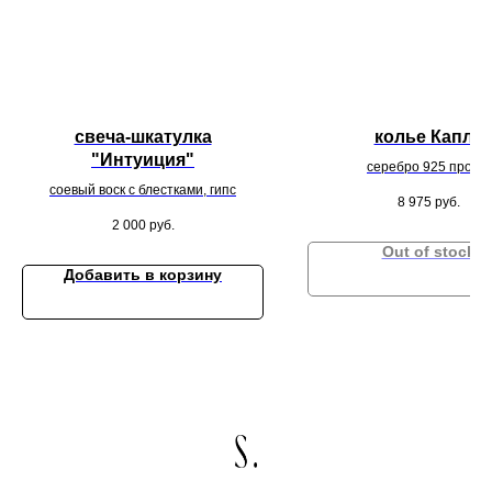
свеча-шкатулка
колье Капля
"Интуиция"
серебро 925 пробы
соевый воск с блестками, гипс
8 975
руб.
2 000
руб.
Out of stock
Добавить в корзину