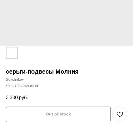
серьги-подвесы Молния
Sokolnikov
SKU:
01SJсМОЛН01
3 300
руб.
Out of stock