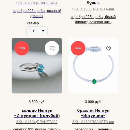
Луны»
SKU:
01SJкцПЛАНЕТА04
SKU:
01SJбПЛАНЕТА-шн
серебро 925 пробы, розовый
фианит
серебро 925 пробы, белый
фианит, розовая нить
Размер
new
new
8 500
руб.
3 000
руб.
кольцо Нептун
браслет Нептун
«Интуиция» (голубой)
«Интуиция»
SKU:
01SJкцПЛАНЕТА02
SKU:
01SJбПЛАНЕТА-шн
серебро 925 пробы, голубой
серебро 925, зеленый