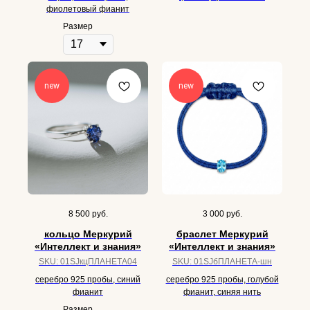
фиолетовый фианит
Размер
new
new
8 500
руб.
3 000
руб.
кольцо Меркурий
браслет Меркурий
«Интеллект и знания»
«Интеллект и знания»
SKU:
01SJкцПЛАНЕТА04
SKU:
01SJбПЛАНЕТА-шн
серебро 925 пробы, синий
серебро 925 пробы, голубой
фианит
фианит, синяя нить
Размер