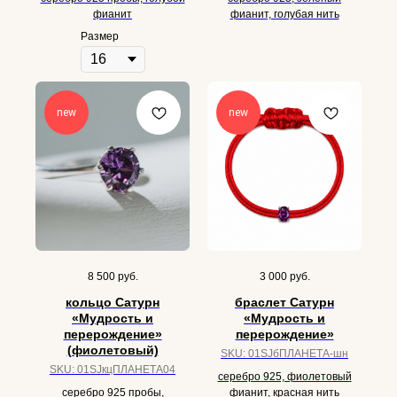
фианит
фианит, голубая нить
Размер
new
new
8 500
руб.
3 000
руб.
кольцо Сатурн
браслет Сатурн
«Мудрость и
«Мудрость и
перерождение»
перерождение»
(фиолетовый)
SKU:
01SJбПЛАНЕТА-шн
SKU:
01SJкцПЛАНЕТА04
серебро 925, фиолетовый
серебро 925 пробы,
фианит, красная нить