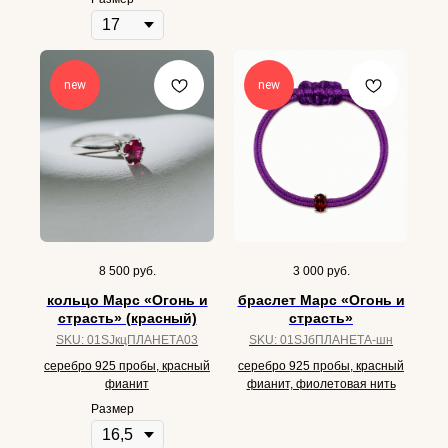
new
new
8 500
руб.
3 000
руб.
кольцо Марс «Огонь и
браслет Марс «Огонь и
страсть» (красный)
страсть»
SKU:
01SJкцПЛАНЕТА03
SKU:
01SJбПЛАНЕТА-шн
серебро 925 пробы, красный
серебро 925 пробы, красный
фианит
фианит, фиолетовая нить
Размер