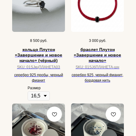
8 500
руб.
3 000
руб.
кольцо Плутон
браслет Плутон
«Завершение и новое
«Завершение и новое
начало» (чёрный)
начало»
SKU:
01SJкцПЛАНЕТА03
SKU:
01SJбПЛАНЕТА-шн
серебро 925 пробы, черный
серебро 925, черный фианит,
фианит
бордовая нить
Размер