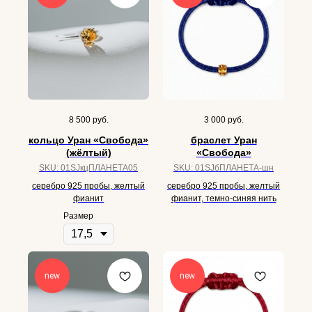
8 500
руб.
3 000
руб.
кольцо Уран «Свобода»
браслет Уран
(жёлтый)
«Свобода»
SKU:
01SJкцПЛАНЕТА05
SKU:
01SJбПЛАНЕТА-шн
серебро 925 пробы, желтый
серебро 925 пробы, желтый
фианит
фианит, темно-синяя нить
Размер
new
new