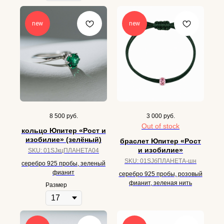
new
new
8 500
руб.
3 000
руб.
Out of stock
кольцо Юпитер «Рост и
изобилие» (зелёный)
браслет Юпитер «Рост
и изобилие»
SKU:
01SJкцПЛАНЕТА04
SKU:
01SJбПЛАНЕТА-шн
серебро 925 пробы, зеленый
фианит
серебро 925 пробы, розовый
фианит, зеленая нить
Размер