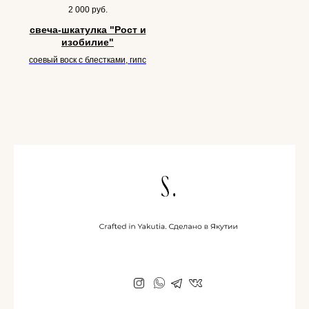
2 000
руб.
свеча-шкатулка "Рост и
изобилие"
соевый воск с блестками, гипс