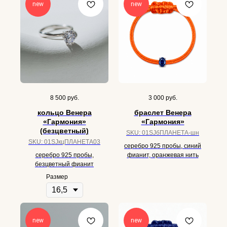
new
new
8 500
руб.
3 000
руб.
кольцо Венера
браслет Венера
«Гармония»
«Гармония»
(безцветный)
SKU:
01SJбПЛАНЕТА-шн
SKU:
01SJкцПЛАНЕТА03
серебро 925 пробы, синий
серебро 925 пробы,
фианит, оранжевая нить
безцветный фианит
Размер
new
new