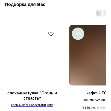
Подборка для Вас
-30%
свеча-шкатулка "Огонь и
кафф UFO
страсть"
серебро 925 пробы
соевый воск с блестками, гипс
4 130
руб.
5 900
руб