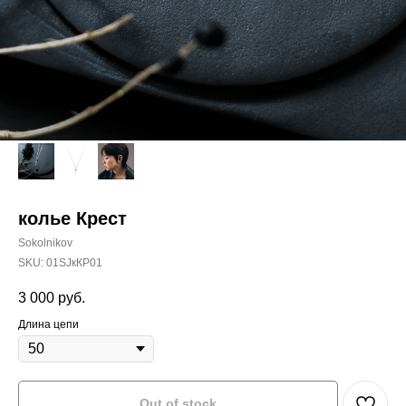
колье Крест
Sokolnikov
SKU:
01SJкКР01
3 000
руб.
Длина цепи
Out of stock