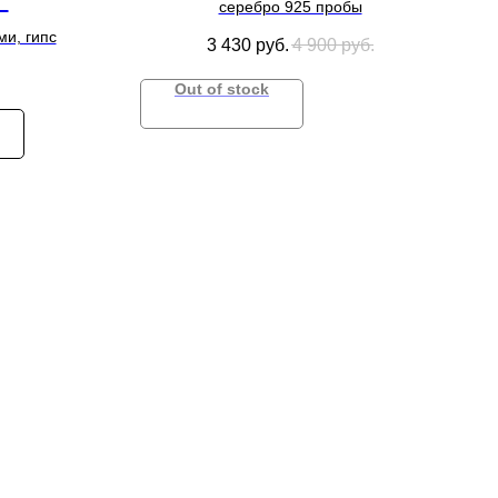
"
серебро 925 пробы
ми, гипс
3 430
руб.
4 900
руб.
Out of stock