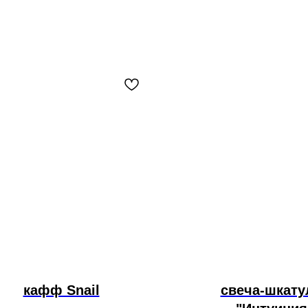
кафф Snail
свеча-шкату