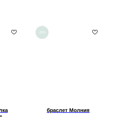
-30%
лка
браслет Молния