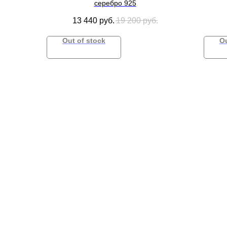
серебро 925
13 440
руб.
19 200
руб.
Out of stock
Ou